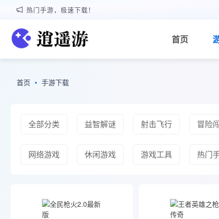
热门手游，极速下载！
首页
首页
•
手游下载
全部分类
益智解谜
射击飞行
冒险
网络游戏
休闲游戏
游戏工具
热门