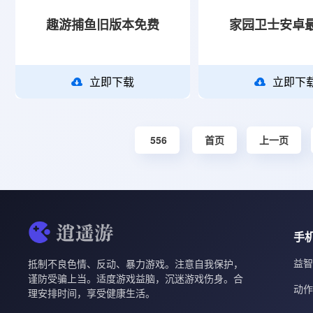
趣游捕鱼旧版本免费
家园卫士安卓
立即下载
立即下
556
首页
上一页
手
益智
抵制不良色情、反动、暴力游戏。注意自我保护，
谨防受骗上当。适度游戏益脑，沉迷游戏伤身。合
动作
理安排时间，享受健康生活。