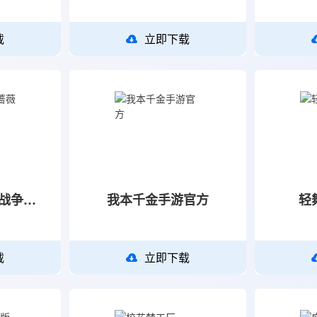
载
立即下载
螺旋圆舞曲2蔷薇战争官方版
我本千金手游官方
轻
载
立即下载