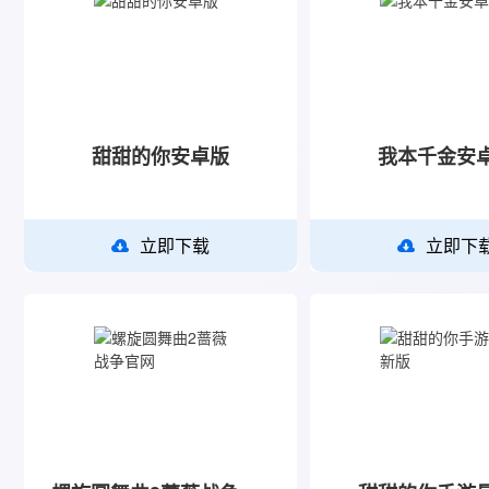
甜甜的你安卓版
我本千金安
立即下载
立即下