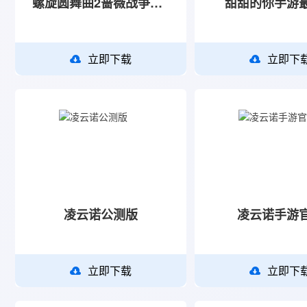
螺旋圆舞曲2蔷薇战争官网
甜甜的你手游
立即下载
立即下
凌云诺公测版
凌云诺手游
立即下载
立即下