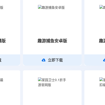
爆版
趣游捕鱼安卓版
趣
载
立即下载