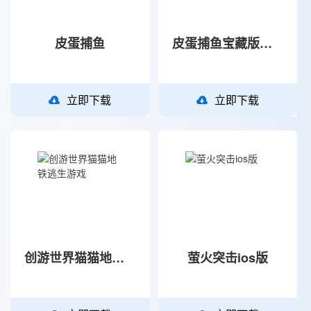
皮蛋捕鱼
皮蛋捕鱼宝藏版官方安卓版
立即下载
立即下载
创游世界猫猫地铁逃生游戏
萤火突击ios版