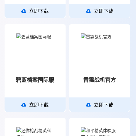
立即下载
立即下载
碧蓝档案国际服
雷霆战机官方
立即下载
立即下载