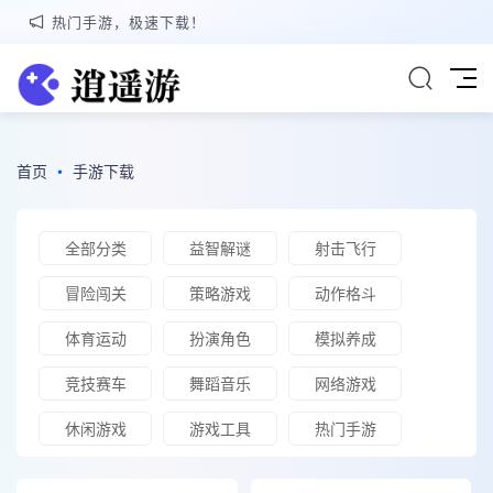
热门手游，极速下载！
首页
•
手游下载
全部分类
益智解谜
射击飞行
冒险闯关
策略游戏
动作格斗
体育运动
扮演角色
模拟养成
竞技赛车
舞蹈音乐
网络游戏
休闲游戏
游戏工具
热门手游