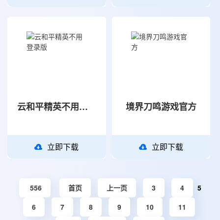
云和平精英不用登录版
境界刀鸣游戏官方
立即下载
立即下载
556
首页
上一页
3
4
5
6
7
8
9
10
11