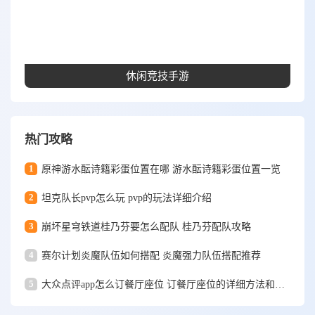
休闲竞技手游
热门攻略
1
原神游水酝诗籍彩蛋位置在哪 游水酝诗籍彩蛋位置一览
2
坦克队长pvp怎么玩 pvp的玩法详细介绍
3
崩坏星穹铁道桂乃芬要怎么配队 桂乃芬配队攻略
4
赛尔计划炎魔队伍如何搭配 炎魔强力队伍搭配推荐
5
大众点评app怎么订餐厅座位 订餐厅座位的详细方法和步骤一览