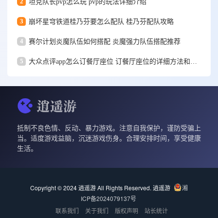
2
坦克队长pvp怎么玩 pvp的玩法详细介绍
3
崩坏星穹铁道桂乃芬要怎么配队 桂乃芬配队攻略
4
赛尔计划炎魔队伍如何搭配 炎魔强力队伍搭配推荐
5
大众点评app怎么订餐厅座位 订餐厅座位的详细方法和步骤一览
抵制不良色情、反动、暴力游戏。注意自我保护，谨防受骗上
当。适度游戏益脑，沉迷游戏伤身。合理安排时间，享受健康
生活。
Copyright © 2024 逍遥游 All Rights Reserved.
逍遥游
湘
ICP备2024079137号
联系我们
关于我们
版权声明
站长统计