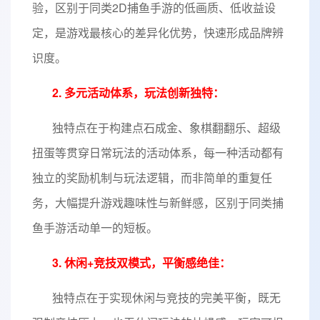
验，区别于同类2D捕鱼手游的低画质、低收益设
定，是游戏最核心的差异化优势，快速形成品牌辨
识度。
2. 多元活动体系，玩法创新独特：
独特点在于构建点石成金、象棋翻翻乐、超级
扭蛋等贯穿日常玩法的活动体系，每一种活动都有
独立的奖励机制与玩法逻辑，而非简单的重复任
务，大幅提升游戏趣味性与新鲜感，区别于同类捕
鱼手游活动单一的短板。
3. 休闲+竞技双模式，平衡感绝佳：
独特点在于实现休闲与竞技的完美平衡，既无