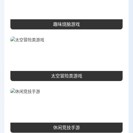
趣味烧脑游戏
太空冒险类游戏
休闲竞技手游