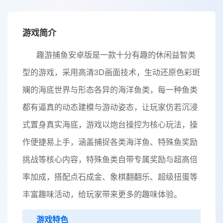
游戏简介
趣游捕鱼安卓版是一款十分有趣的休闲益智类
型的游戏，采用高清3D画面技术，生动还原色彩斑
斓的海底世界与形态各异的海洋鱼类，每一种鱼类
都有逼真的动态建模与游动姿态，让玩家仿若沉浸
式置身真实海底，游戏以炮台操控为核心玩法，操
作便捷易上手，涵盖捕捉各类海洋鱼、特殊鱼奖励
挑战等核心内容，特殊鱼类自带专属奖励与超高倍
率加成，搭配点石成金、象棋翻翻乐、超级扭蛋等
丰富趣味活动，给玩家带来更多的趣味体验。
游戏特色