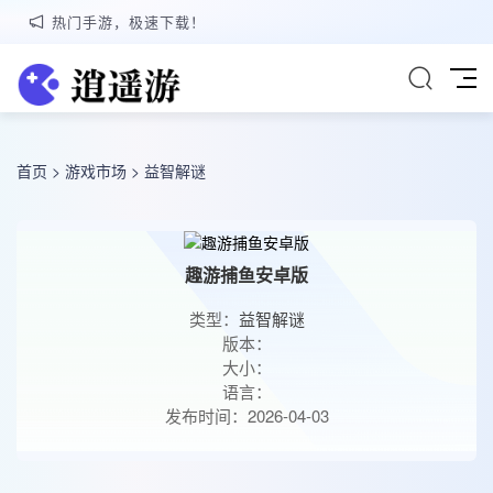
热门手游，极速下载！
首页
>
游戏市场
>
益智解谜
趣游捕鱼安卓版
类型：
益智解谜
版本：
大小：
语言：
发布时间：2026-04-03