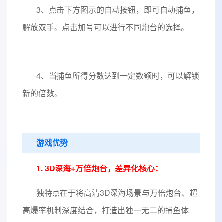
3、点击下方图示的自动按钮，即可自动捕鱼，
解放双手。点击加号可以进行不同炮台的选择。
4、当捕鱼所得分数达到一定数额时，可以解锁
新的倍数。
游戏优势
1. 3D深海+万倍炮台，差异化核心：
独特点在于将高清3D深海场景与万倍炮台、超
高爆率机制深度结合，打造出独一无二的捕鱼体