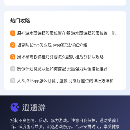
热门攻略
1
原神游水酝诗籍彩蛋位置在哪 游水酝诗籍彩蛋位置一览
2
坦克队长pvp怎么玩 pvp的玩法详细介绍
3
崩坏星穹铁道桂乃芬要怎么配队 桂乃芬配队攻略
4
赛尔计划炎魔队伍如何搭配 炎魔强力队伍搭配推荐
5
大众点评app怎么订餐厅座位 订餐厅座位的详细方法和步骤一览
抵制不良色情、反动、暴力游戏。注意自我保护，谨防受骗上
当。适度游戏益脑，沉迷游戏伤身。合理安排时间，享受健康