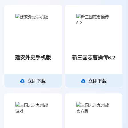
建安外史手机版
新三国志曹操传6.2
立即下载
立即下载