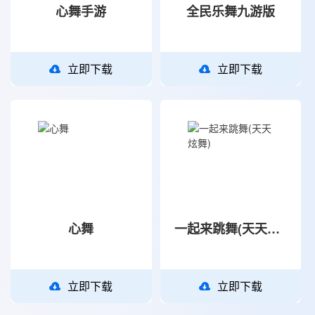
心舞手游
全民乐舞九游版
立即下载
立即下载
心舞
一起来跳舞(天天炫舞)
立即下载
立即下载