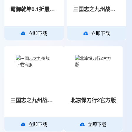
霸御乾坤0.1折最新变态版
三国志之九州战手游最新版
立即下载
立即下载
三国志之九州战下载官服
北凉悍刀行2官方版
立即下载
立即下载