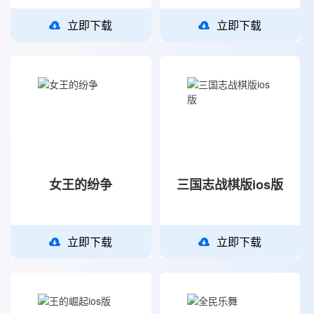
立即下载
立即下载
女王的纷争
三国志战棋版ios版
立即下载
立即下载