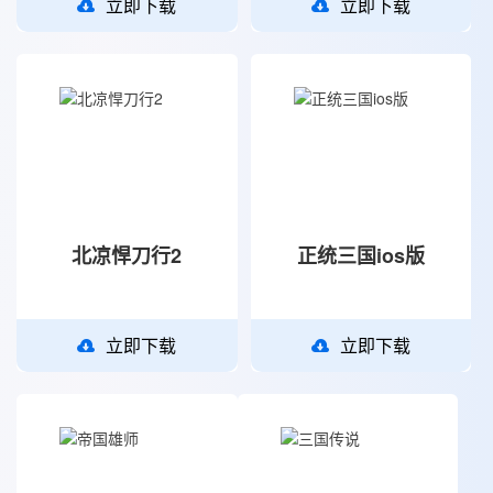
立即下载
立即下载
北凉悍刀行2
正统三国ios版
立即下载
立即下载