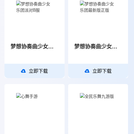
梦想协奏曲少女乐团派对B服
梦想协奏曲少女乐团最新版正版
立即下载
立即下载