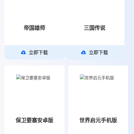
帝国雄师
三国传说
立即下载
立即下载
保卫要塞安卓版
世界启元手机版