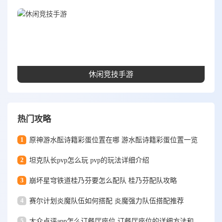
休闲竞技手游
热门攻略
1
原神游水酝诗籍彩蛋位置在哪 游水酝诗籍彩蛋位置一览
2
坦克队长pvp怎么玩 pvp的玩法详细介绍
3
崩坏星穹铁道桂乃芬要怎么配队 桂乃芬配队攻略
4
赛尔计划炎魔队伍如何搭配 炎魔强力队伍搭配推荐
5
大众点评app怎么订餐厅座位 订餐厅座位的详细方法和步骤一览