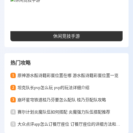
休闲竞技手游
热门攻略
1
原神游水酝诗籍彩蛋位置在哪 游水酝诗籍彩蛋位置一览
2
坦克队长pvp怎么玩 pvp的玩法详细介绍
3
崩坏星穹铁道桂乃芬要怎么配队 桂乃芬配队攻略
4
赛尔计划炎魔队伍如何搭配 炎魔强力队伍搭配推荐
5
大众点评app怎么订餐厅座位 订餐厅座位的详细方法和步骤一览