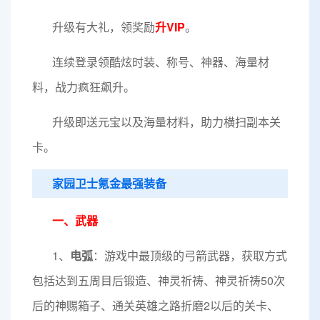
升级有大礼，领奖励
升VIP
。
连续登录领酷炫时装、称号、神器、海量材
料，战力疯狂飙升。
升级即送元宝以及海量材料，助力横扫副本关
卡。
家园卫士氪金最强装备
一、武器
1、
电弧
：游戏中最顶级的弓箭武器，获取方式
包括达到五周目后锻造、神灵祈祷、神灵祈祷50次
后的神赐箱子、通关英雄之路折磨2以后的关卡、