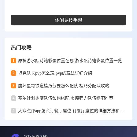
休闲竞技手游
热门攻略
1
原神游水酝诗籍彩蛋位置在哪 游水酝诗籍彩蛋位置一览
2
坦克队长pvp怎么玩 pvp的玩法详细介绍
3
崩坏星穹铁道桂乃芬要怎么配队 桂乃芬配队攻略
4
赛尔计划炎魔队伍如何搭配 炎魔强力队伍搭配推荐
5
大众点评app怎么订餐厅座位 订餐厅座位的详细方法和步骤一览