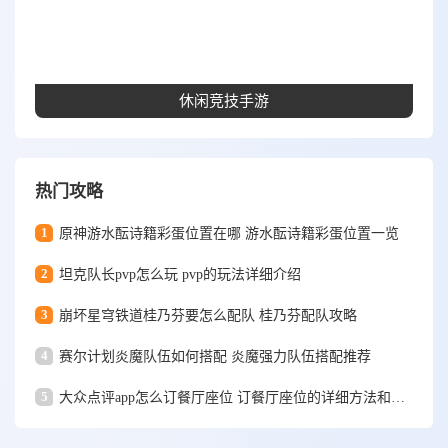
休闲竞技手游
热门攻略
1
原神游水酝诗籍彩蛋位置在哪 游水酝诗籍彩蛋位置一览
2
坦克队长pvp怎么玩 pvp的玩法详细介绍
3
崩坏星穹铁道桂乃芬要怎么配队 桂乃芬配队攻略
4
赛尔计划炎魔队伍如何搭配 炎魔强力队伍搭配推荐
5
大众点评app怎么订餐厅座位 订餐厅座位的详细方法和步骤一览