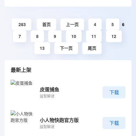
283
首页
上一页
4
5
6
7
8
9
10
11
12
13
下一页
尾页
最新上架
皮蛋捕鱼
下载
益智解谜
小人物快跑官方版
下载
益智解谜