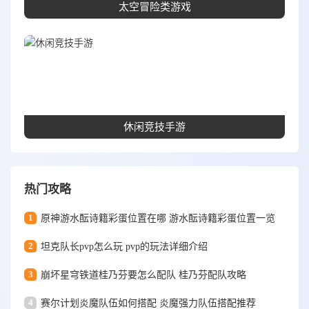
太空冒险类游戏
休闲竞技手游
热门攻略
1
原神游水酝诗籍彩蛋位置在哪 游水酝诗籍彩蛋位置一览
2
坦克队长pvp怎么玩 pvp的玩法详细介绍
3
崩坏星穹铁道桂乃芬要怎么配队 桂乃芬配队攻略
4
赛尔计划炎魔队伍如何搭配 炎魔强力队伍搭配推荐