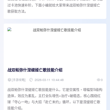
过卡池快速补阶，下面小编就给大家带来战双帕弥什涅缇娅亡
歌获取方法。
战双帕弥什涅缇娅亡歌技能介绍
[
]
2026-03-11 10:44:48
0
手游攻略
战双帕弥什涅缇娅亡歌技能是什么，它是空属性・增幅型S级构
造体，效应为紊乱，主打全队增伤+治疗+破稳态，核心围绕红
球「夺心一吻」与大招「赴亡末约」循环，以下是涅缇娅亡歌
技能介绍。