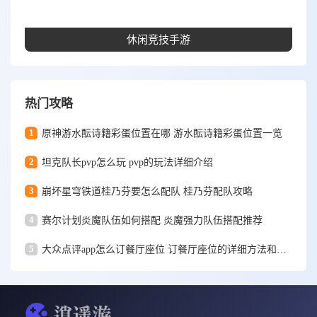
休闲竞技手游
热门攻略
1
原神游水酝诗籍彩蛋位置在哪 游水酝诗籍彩蛋位置一览
2
坦克队长pvp怎么玩 pvp的玩法详细介绍
3
崩坏星穹铁道桂乃芬要怎么配队 桂乃芬配队攻略
4
赛尔计划炎魔队伍如何搭配 炎魔强力队伍搭配推荐
5
大众点评app怎么订餐厅座位 订餐厅座位的详细方法和步骤一览