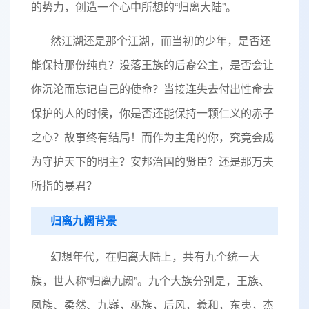
的势力，创造一个心中所想的“归离大陆”。
然江湖还是那个江湖，而当初的少年，是否还
能保持那份纯真？没落王族的后裔公主，是否会让
你沉沦而忘记自己的使命？当接连失去付出性命去
保护的人的时候，你是否还能保持一颗仁义的赤子
之心？故事终有结局！而作为主角的你，究竟会成
为守护天下的明主？安邦治国的贤臣？还是那万夫
所指的暴君？
归离九阙背景
幻想年代，在归离大陆上，共有九个统一大
族，世人称“归离九阙”。九个大族分别是，王族、
凤族、柔然、九嶷，巫族，后风，羲和，东夷，杰