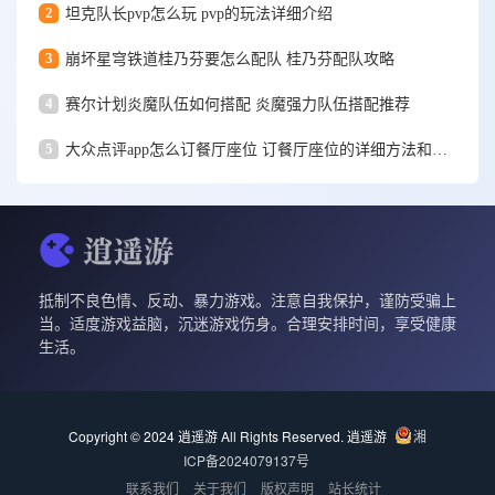
2
坦克队长pvp怎么玩 pvp的玩法详细介绍
3
崩坏星穹铁道桂乃芬要怎么配队 桂乃芬配队攻略
4
赛尔计划炎魔队伍如何搭配 炎魔强力队伍搭配推荐
5
大众点评app怎么订餐厅座位 订餐厅座位的详细方法和步骤一览
抵制不良色情、反动、暴力游戏。注意自我保护，谨防受骗上
当。适度游戏益脑，沉迷游戏伤身。合理安排时间，享受健康
生活。
Copyright © 2024 逍遥游 All Rights Reserved.
逍遥游
湘
ICP备2024079137号
联系我们
关于我们
版权声明
站长统计