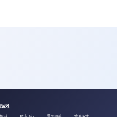
机游戏
解谜
射击飞行
冒险闯关
策略游戏