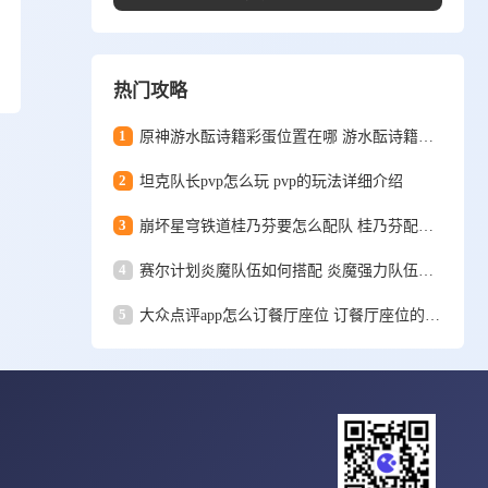
热门攻略
1
原神游水酝诗籍彩蛋位置在哪 游水酝诗籍彩蛋位置一览
2
坦克队长pvp怎么玩 pvp的玩法详细介绍
3
崩坏星穹铁道桂乃芬要怎么配队 桂乃芬配队攻略
4
赛尔计划炎魔队伍如何搭配 炎魔强力队伍搭配推荐
5
大众点评app怎么订餐厅座位 订餐厅座位的详细方法和步骤一览