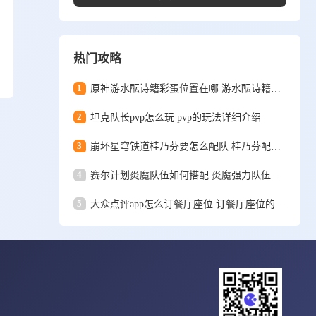
热门攻略
1
原神游水酝诗籍彩蛋位置在哪 游水酝诗籍彩蛋位置一览
2
坦克队长pvp怎么玩 pvp的玩法详细介绍
3
崩坏星穹铁道桂乃芬要怎么配队 桂乃芬配队攻略
4
赛尔计划炎魔队伍如何搭配 炎魔强力队伍搭配推荐
5
大众点评app怎么订餐厅座位 订餐厅座位的详细方法和步骤一览