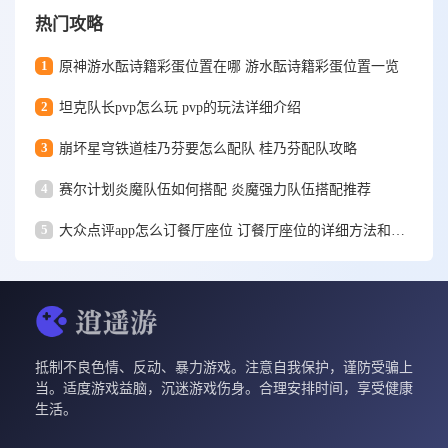
热门攻略
1
原神游水酝诗籍彩蛋位置在哪 游水酝诗籍彩蛋位置一览
2
坦克队长pvp怎么玩 pvp的玩法详细介绍
3
崩坏星穹铁道桂乃芬要怎么配队 桂乃芬配队攻略
4
赛尔计划炎魔队伍如何搭配 炎魔强力队伍搭配推荐
5
大众点评app怎么订餐厅座位 订餐厅座位的详细方法和步骤一览
抵制不良色情、反动、暴力游戏。注意自我保护，谨防受骗上
当。适度游戏益脑，沉迷游戏伤身。合理安排时间，享受健康
生活。