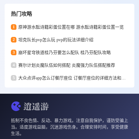
热门攻略
1
原神游水酝诗籍彩蛋位置在哪 游水酝诗籍彩蛋位置一览
2
坦克队长pvp怎么玩 pvp的玩法详细介绍
3
崩坏星穹铁道桂乃芬要怎么配队 桂乃芬配队攻略
4
赛尔计划炎魔队伍如何搭配 炎魔强力队伍搭配推荐
5
大众点评app怎么订餐厅座位 订餐厅座位的详细方法和步骤一览
抵制不良色情、反动、暴力游戏。注意自我保护，谨防受骗上
当。适度游戏益脑，沉迷游戏伤身。合理安排时间，享受健康
生活。