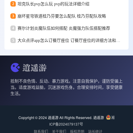
2
坦克队长pvp怎么玩 pvp的玩法详细介绍
3
崩坏星穹铁道桂乃芬要怎么配队 桂乃芬配队攻略
4
赛尔计划炎魔队伍如何搭配 炎魔强力队伍搭配推荐
5
大众点评app怎么订餐厅座位 订餐厅座位的详细方法和步骤一览
抵制不良色情、反动、暴力游戏。注意自我保护，谨防受骗上
当。适度游戏益脑，沉迷游戏伤身。合理安排时间，享受健康
生活。
Copyright © 2024 逍遥游 All Rights Reserved.
逍遥游
湘
ICP备2024079137号
联系我们
关于我们
版权声明
站长统计