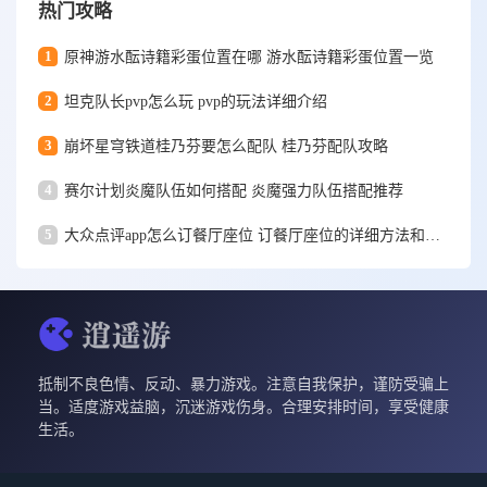
热门攻略
1
原神游水酝诗籍彩蛋位置在哪 游水酝诗籍彩蛋位置一览
2
坦克队长pvp怎么玩 pvp的玩法详细介绍
3
崩坏星穹铁道桂乃芬要怎么配队 桂乃芬配队攻略
4
赛尔计划炎魔队伍如何搭配 炎魔强力队伍搭配推荐
5
大众点评app怎么订餐厅座位 订餐厅座位的详细方法和步骤一览
抵制不良色情、反动、暴力游戏。注意自我保护，谨防受骗上
当。适度游戏益脑，沉迷游戏伤身。合理安排时间，享受健康
生活。