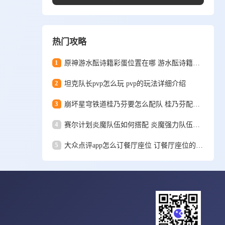
热门攻略
1
原神游水酝诗籍彩蛋位置在哪 游水酝诗籍彩蛋位置一览
2
坦克队长pvp怎么玩 pvp的玩法详细介绍
3
崩坏星穹铁道桂乃芬要怎么配队 桂乃芬配队攻略
4
赛尔计划炎魔队伍如何搭配 炎魔强力队伍搭配推荐
5
大众点评app怎么订餐厅座位 订餐厅座位的详细方法和步骤一览