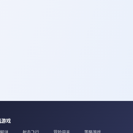
机游戏
解谜
射击飞行
冒险闯关
策略游戏